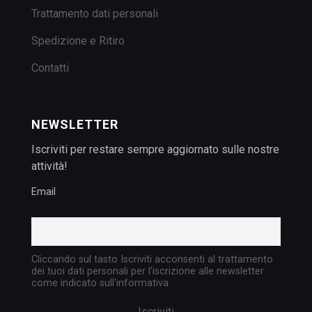
Trattamento dati personali
Spedizione e Ritiro
Contatti
NEWSLETTER
Iscriviti per restare sempre aggiornato sulle nostre
attività!
Email
Cliccando sul tasto Iscriviti acconsenti al trattamento
dei tuoi dati personali per l'iscrizione alle newsletter
come indicato sull'informativa