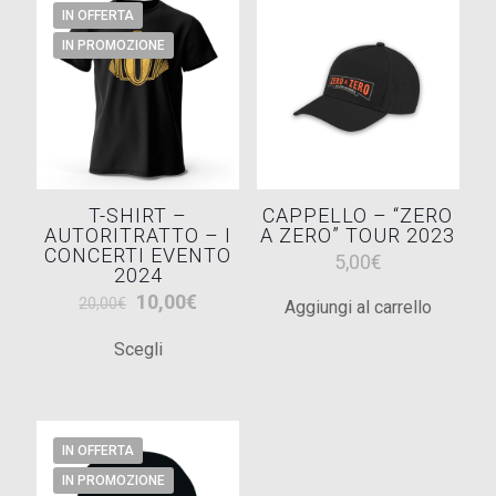
IN OFFERTA
IN PROMOZIONE
T-SHIRT –
CAPPELLO – “ZERO
AUTORITRATTO – I
A ZERO” TOUR 2023
CONCERTI EVENTO
5,00
€
2024
Il
Il
10,00
€
20,00
€
Aggiungi al carrello
prezzo
prezzo
Scegli
originale
attuale
Questo
era:
è:
prodotto
20,00€.
10,00€.
ha
più
IN OFFERTA
varianti.
IN PROMOZIONE
Le