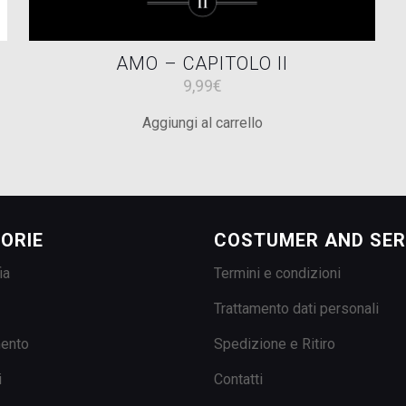
AMO – CAPITOLO II
9,99
€
Aggiungi al carrello
ORIE
COSTUMER AND SER
ia
Termini e condizioni
Trattamento dati personali
mento
Spedizione e Ritiro
i
Contatti