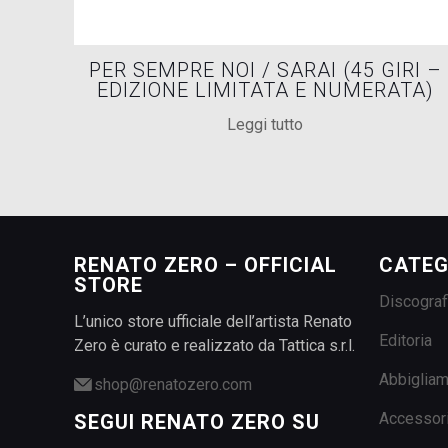
PER SEMPRE NOI / SARAI (45 GIRI –
EDIZIONE LIMITATA E NUMERATA)
Leggi tutto
RENATO ZERO – OFFICIAL
CATEG
STORE
Discograf
L’unico store ufficiale dell’artista Renato
Editoria
Zero è curato e realizzato da Tattica s.r.l.
Abbiglia
shop@renatozero.com
Accessor
SEGUI RENATO ZERO SU