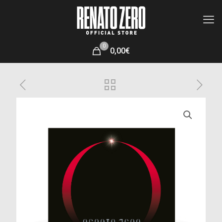
0
0,00€