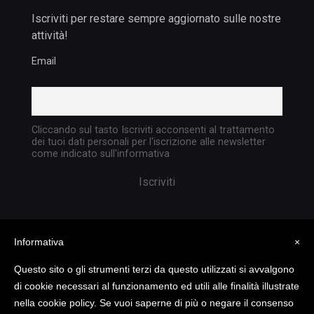
Iscriviti per restare sempre aggiornato sulle nostre
attività!
Email
Cliccando sul tasto Iscriviti acconsenti al trattamento
dei tuoi dati personali per l'iscrizione alle newsletter
come indicato sull'informativa
Informativa
×
Questo sito o gli strumenti terzi da questo utilizzati si avvalgono
di cookie necessari al funzionamento ed utili alle finalità illustrate
nella cookie policy. Se vuoi saperne di più o negare il consenso
Copyright @ 2023 TATTICA S.R.L. | All rights