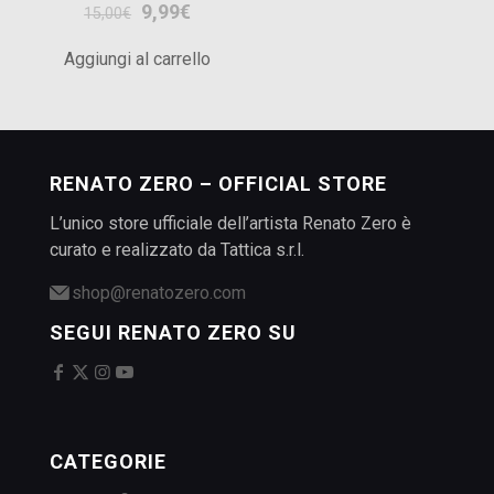
Il
Il
9,99
€
15,00
€
prezzo
prezzo
Aggiungi al carrello
originale
attuale
era:
è:
15,00€.
9,99€.
RENATO ZERO – OFFICIAL STORE
L’unico store ufficiale dell’artista Renato Zero è
curato e realizzato da Tattica s.r.l.
shop@renatozero.com
SEGUI RENATO ZERO SU
CATEGORIE