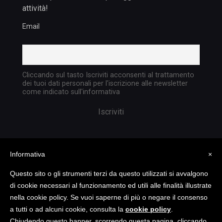
attività!
Email
Cliccando sul tasto Iscriviti acconsenti al trattamento
dei tuoi dati personali per l'iscrizione alle newsletter
come indicato sull'informativa
Informativa
×
Questo sito o gli strumenti terzi da questo utilizzati si avvalgono
di cookie necessari al funzionamento ed utili alle finalità illustrate
nella cookie policy. Se vuoi saperne di più o negare il consenso
Copyright @ 2023 TATTICA S.R.L. | All rights
a tutti o ad alcuni cookie, consulta la
cookie policy
.
reserved | P.I. 05903351004
Chiudendo questo banner, scorrendo questa pagina, cliccando