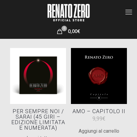
0
0,00€
PER SEMPRE NOI /
AMO – CAPITOLO II
SARAI (45 GIRI –
9,99
€
EDIZIONE LIMITATA
E NUMERATA)
Aggiungi al carrello