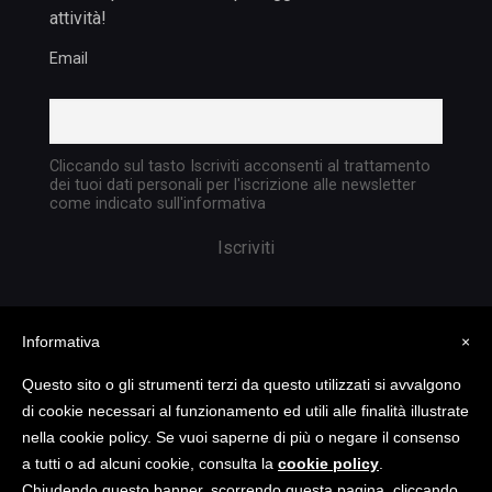
attività!
Email
Cliccando sul tasto Iscriviti acconsenti al trattamento
dei tuoi dati personali per l'iscrizione alle newsletter
come indicato sull'informativa
Informativa
×
Questo sito o gli strumenti terzi da questo utilizzati si avvalgono
di cookie necessari al funzionamento ed utili alle finalità illustrate
nella cookie policy. Se vuoi saperne di più o negare il consenso
Copyright @ 2023 TATTICA S.R.L. | All rights
a tutti o ad alcuni cookie, consulta la
cookie policy
.
reserved | P.I. 05903351004
Chiudendo questo banner, scorrendo questa pagina, cliccando