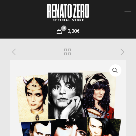
0
0,00€