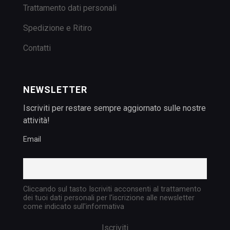
Trattamento dati personali
Spedizione e Ritiro
Contatti
NEWSLETTER
Iscriviti per restare sempre aggiornato sulle nostre
attività!
Email
Cliccando sul tasto Iscriviti acconsenti al trattamento
dei tuoi dati personali per l'iscrizione alle newsletter
come indicato sull'informativa