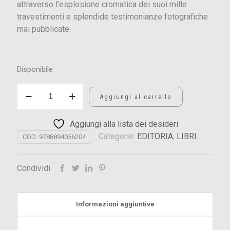
attraverso l’esplosione cromatica dei suoi mille
travestimenti e splendide testimonianze fotografiche
mai pubblicate.
Disponibile
ZERO
Aggiungi al carrello
-
CATALOGO
Aggiungi alla lista dei desideri
MOSTRA
Categorie:
EDITORIA
,
LIBRI
quantità
COD:
9788894056204
Condividi
Informazioni aggiuntive