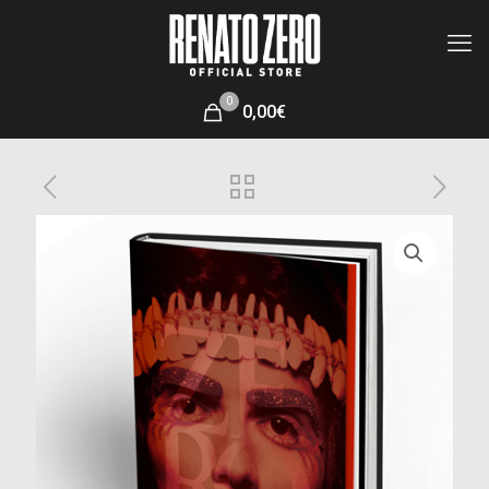
0
0,00€