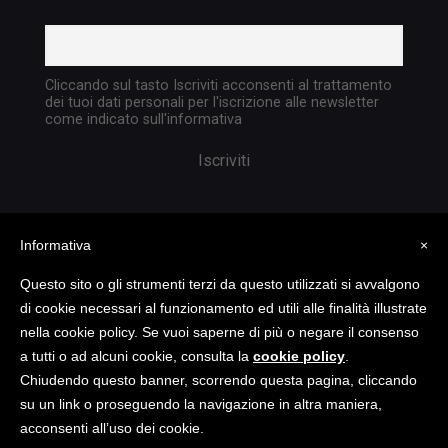
Cliccando sul tasto Iscriviti acconsenti al trattamento
dei tuoi dati personali per l'iscrizione alle newsletter
come indicato sull'informativa
Informativa
×
Questo sito o gli strumenti terzi da questo utilizzati si avvalgono
di cookie necessari al funzionamento ed utili alle finalità illustrate
nella cookie policy. Se vuoi saperne di più o negare il consenso
Copyright @ 2023 TATTICA S.R.L. | All rights
a tutti o ad alcuni cookie, consulta la
cookie policy
.
reserved | P.I. 05903351004
Chiudendo questo banner, scorrendo questa pagina, cliccando
su un link o proseguendo la navigazione in altra maniera,
acconsenti all’uso dei cookie.