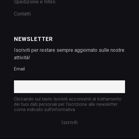
Spedizione e Ritiro
Contatti
NEWSLETTER
Iscriviti per restare sempre aggiornato sulle nostre
attività!
Email
Cliccando sul tasto Iscriviti acconsenti al trattamento
dei tuoi dati personali per l'iscrizione alle newsletter
come indicato sull'informativa