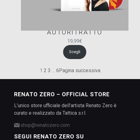
AUTORITRATTO
19,99
€
Scegli
1
2
3
…
6
Pagina successiva
RENATO ZERO – OFFICIAL STORE
L’unico store ufficiale dell’artista Renato Zero è
curato e realizzato da Tattica s.r.l.
shop@renatozero.com
SEGUI RENATO ZERO SU