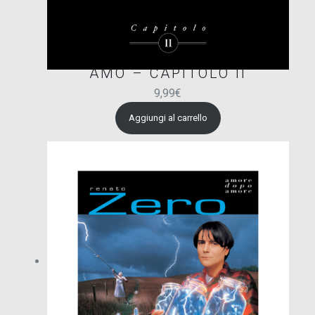
AMO – CAPITOLO II
9,99
€
Aggiungi al carrello