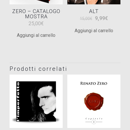
ZERO – CATALOGO
ALT
MOSTRA
Il
Il
9,99
€
15,00
€
25,00
€
prezzo
prezzo
Aggiungi al carrello
originale
attuale
Aggiungi al carrello
era:
è:
15,00€.
9,99€.
Prodotti correlati