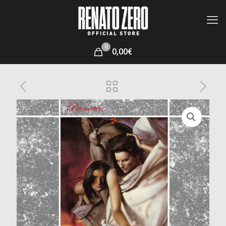
0
0,00€