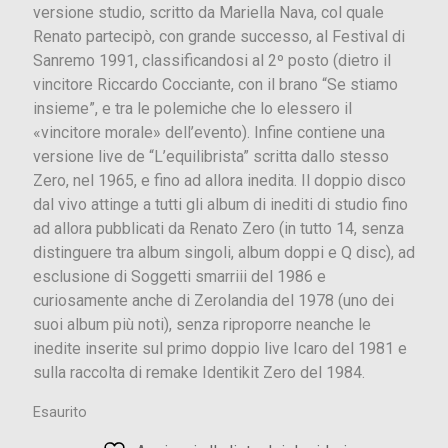
versione studio, scritto da Mariella Nava, col quale
Renato partecipò, con grande successo, al Festival di
Sanremo 1991, classificandosi al 2º posto (dietro il
vincitore Riccardo Cocciante, con il brano “Se stiamo
insieme”, e tra le polemiche che lo elessero il
«vincitore morale» dell’evento). Infine contiene una
versione live de “L’equilibrista” scritta dallo stesso
Zero, nel 1965, e fino ad allora inedita. Il doppio disco
dal vivo attinge a tutti gli album di inediti di studio fino
ad allora pubblicati da Renato Zero (in tutto 14, senza
distinguere tra album singoli, album doppi e Q disc), ad
esclusione di Soggetti smarriii del 1986 e
curiosamente anche di Zerolandia del 1978 (uno dei
suoi album più noti), senza riproporre neanche le
inedite inserite sul primo doppio live Icaro del 1981 e
sulla raccolta di remake Identikit Zero del 1984.
Esaurito