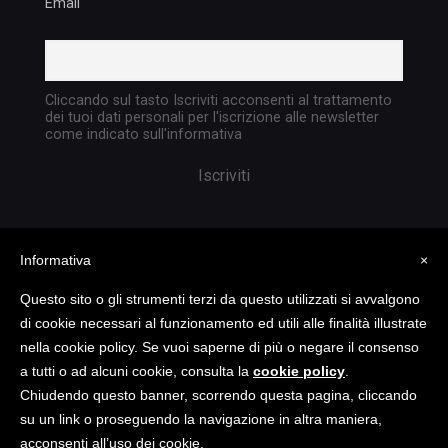
Email
Cliccando sul tasto Iscriviti acconsenti al trattamento
dei tuoi dati personali per l'iscrizione alle newsletter
come indicato sull'informativa
Informativa
×
Questo sito o gli strumenti terzi da questo utilizzati si avvalgono
di cookie necessari al funzionamento ed utili alle finalità illustrate
nella cookie policy. Se vuoi saperne di più o negare il consenso
Copyright @ 2023 TATTICA S.R.L. | All rights
a tutti o ad alcuni cookie, consulta la
cookie policy
.
reserved | P.I. 05903351004
Chiudendo questo banner, scorrendo questa pagina, cliccando
su un link o proseguendo la navigazione in altra maniera,
acconsenti all’uso dei cookie.