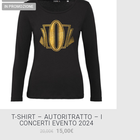
IN PROMOZIONE
T-SHIRT – AUTORITRATTO – I
CONCERTI EVENTO 2024
Il
Il
15,00
€
20,00
€
prezzo
prezzo