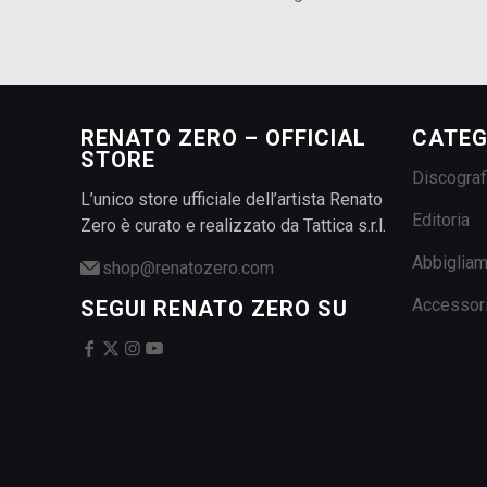
Questo
era:
è:
prodotto
15,00€.
10,00€.
ha
più
varianti.
Le
RENATO ZERO – OFFICIAL
CATEG
STORE
opzioni
Discograf
possono
L’unico store ufficiale dell’artista Renato
essere
Editoria
Zero è curato e realizzato da Tattica s.r.l.
scelte
Abbiglia
nella
shop@renatozero.com
pagina
Accessor
SEGUI RENATO ZERO SU
del
prodotto