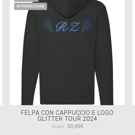
IN PROMOZIONE
FELPA CON CAPPUCCIO E LOGO
GLITTER TOUR 2024
Il
Il
30,00
€
40,00
€
prezzo
prezzo