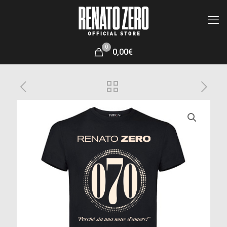
0
0,00€