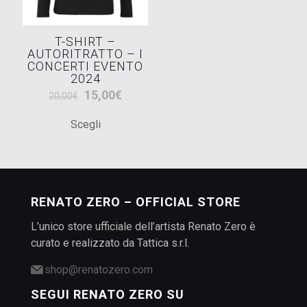
scelte
nella
T-SHIRT –
pagina
AUTORITRATTO – I
del
CONCERTI EVENTO
prodotto
2024
Il
Il
15,00
€
20,00
€
prezzo
prezzo
Scegli
originale
attuale
Questo
era:
è:
prodotto
20,00€.
15,00€.
ha
più
varianti.
RENATO ZERO – OFFICIAL STORE
Le
L’unico store ufficiale dell’artista Renato Zero è
opzioni
curato e realizzato da Tattica s.r.l.
possono
essere
shop@renatozero.com
scelte
SEGUI RENATO ZERO SU
nella