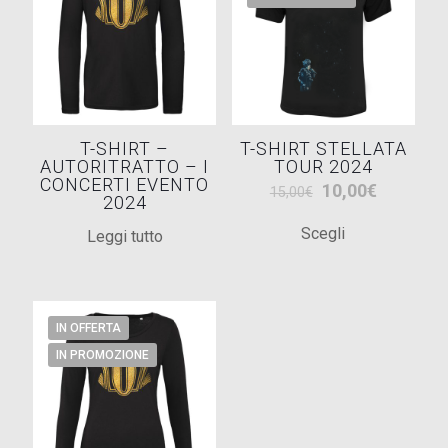
T-SHIRT –
T-SHIRT STELLATA
AUTORITRATTO – I
TOUR 2024
CONCERTI EVENTO
Il
Il
10,00
€
15,00
€
2024
prezzo
prezzo
Scegli
Leggi tutto
originale
attuale
Questo
era:
è:
prodotto
15,00€.
10,00€.
ha
più
IN OFFERTA
varianti.
IN PROMOZIONE
Le
opzioni
possono
essere