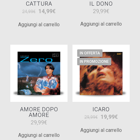
CATTURA
IL DONO
Il
Il
14,99
€
29,99
€
24,99
€
prezzo
prezzo
Aggiungi al carrello
Aggiungi al carrello
originale
attuale
era:
è:
24,99€.
14,99€.
IN OFFERTA
IN PROMOZIONE
AMORE DOPO
ICARO
AMORE
Il
Il
19,99
€
29,99
€
29,99
€
prezzo
prezzo
Aggiungi al carrello
originale
attuale
Aggiungi al carrello
era:
è: