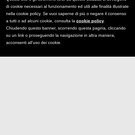
19,90
€
prodotto
di cookie necessari al funzionamento ed utili alle finalità illustrate
Aggiungi al carrello
Aggiungi al carrello
nella cookie policy. Se vuoi saperne di più o negare il consenso
a tutti o ad alcuni cookie, consulta la
cookie policy
.
Chiudendo questo banner, scorrendo questa pagina, cliccando
su un link o proseguendo la navigazione in altra maniera,
IN OFFERTA
acconsenti all’uso dei cookie.
IN PROMOZIONE
ZEROVSKIJ SOLO
ARENÀ
PER AMORE
19,00
€
Il
Il
12,90
€
19,90
€
prezzo
prezzo
Aggiungi al carrello
Aggiungi al carrello
originale
attuale
era:
è: