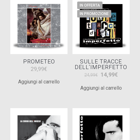
IN OFFERTA
IN PROMOZIONE
PROMETEO
SULLE TRACCE
DELL’IMPERFETTO
29,99
€
Il
Il
14,99
€
24,99
€
prezzo
prezzo
Aggiungi al carrello
Aggiungi al carrello
originale
attuale
era:
è:
24,99€.
14,99€.