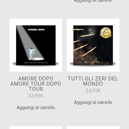
Aggiungi al carrello
originale
attuale
era:
è:
era:
è:
29,99€.
19,99€.
29,99€.
19,99€.
AMORE DOPO
TUTTI GLI ZERI DEL
AMORE TOUR DOPO
MONDO
TOUR
24,99
€
34,99
€
Aggiungi al carrello
Aggiungi al carrello