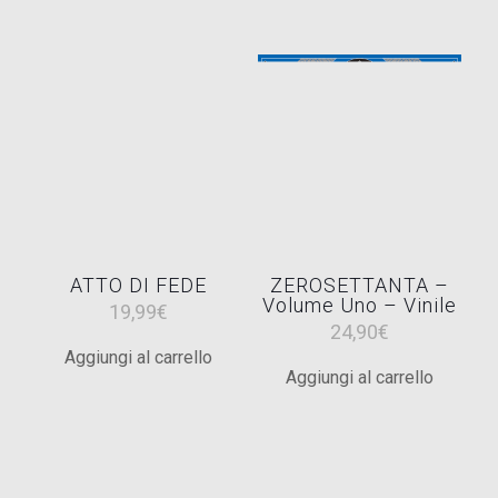
29,99€.
19,99€.
ATTO DI FEDE
ZEROSETTANTA –
Volume Uno – Vinile
19,99
€
24,90
€
Aggiungi al carrello
Aggiungi al carrello