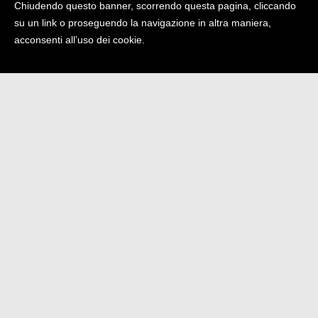
LE INFORMAZIONI
Chiudendo questo banner, scorrendo questa pagina, cliccando
su un link o proseguendo la navigazione in altra maniera,
acconsenti all’uso dei cookie.
Come funziona
l'abbonamento?
Quando verrà effettuata la
consegna?
Quali sono i metodi di
pagamento accettati?
Come mettersi in
conttatto con il servizio
clienti