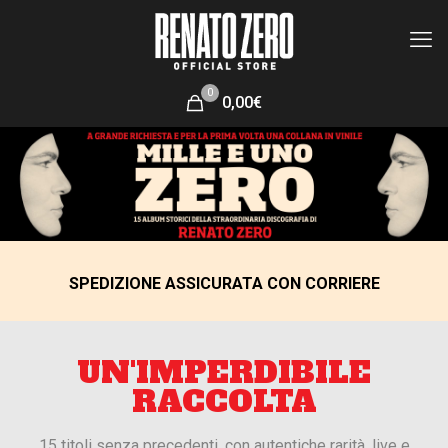
0
0,00€
SPEDIZIONE ASSICURATA CON CORRIERE
UN'IMPERDIBILE
RACCOLTA
15 titoli senza precedenti, con autentiche rarità, live e