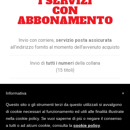
I SERVIZI
CON
ABBONAMENTO
Invio con corriere,
servizio posta assicurata
all’indirizzo fornito al momento dell’avvenuto acquisto
Invio di
tutti i numeri
della collana
(15 titoli)
Sostituzione dei prodotti
che al momento della consegna risultano danneggiati
Informativa
×
(senza costi aggiuntivi)
Questo sito o gli strumenti terzi da questo utilizzati si avvalgono
di cookie necessari al funzionamento ed utili alle finalità illustrate
nella cookie policy. Se vuoi saperne di più o negare il consenso
a tutti o ad alcuni cookie, consulta la
cookie policy
.