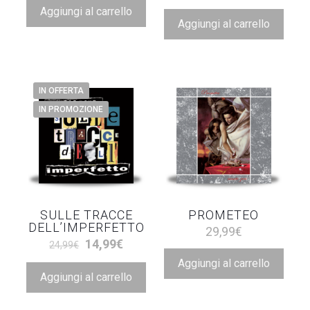
Aggiungi al carrello
Aggiungi al carrello
IN OFFERTA
IN PROMOZIONE
SULLE TRACCE
PROMETEO
DELL’IMPERFETTO
29,99
€
Il
Il
14,99
€
24,99
€
prezzo
prezzo
Aggiungi al carrello
originale
attuale
Aggiungi al carrello
era:
è:
24,99€.
14,99€.